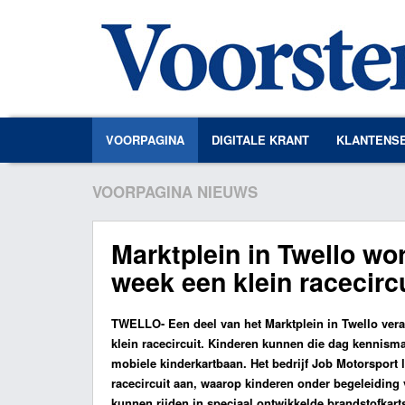
VOORPAGINA
DIGITALE KRANT
KLANTENS
VOORPAGINA NIEUWS
Marktplein in Twello wo
week een klein racecirc
TWELLO
- Een deel van het Marktplein in Twello ver
klein racecircuit. Kinderen kunnen die dag kennism
mobiele kinderkartbaan. Het bedrijf Job Motorsport 
racecircuit aan, waarop kinderen onder begeleiding
kunnen rijden in speciaal ontwikkelde brandstofkart