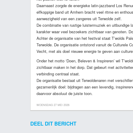
Daarnaast zorgde de energieke latin-jazzband Los Renu
elfkoppige band uit Arnhem bracht veel ritme en entho
aanwezigheid van een zangeres uit Terwolde zelf.
De combinatie van rustige luistermuziek en uitbundige la
karakter waar veel bezoekers zichtbaar van genoten. Do
Achter de organisatie van het festival staat T’wolds Palet
Terwolde. De organisatie ontstond vanuit de Culturele
Vecht, met als doel nieuwe energie te geven aan culturele
Onder het motto ‘Doen, Beleven & Inspireren’ wil T’wol
zichtbaar maken in het dorp. Dat gebeurt met activiteiten
verbinding centraal staat.
De organisatie bestaat uit Terwoldenaren met verschill
gezamenlijk doel: bijdragen aan een levendig, inspireren
daarvoor absoluut de juiste toon.
WOENSDAG 27 MEI 2026
DEEL DIT BERICHT