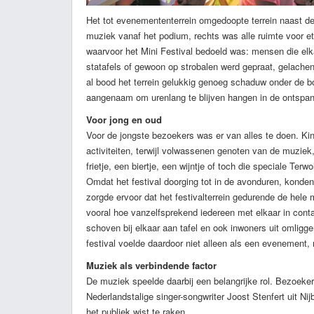
Het tot evenemententerrein omgedoopte terrein naast de 
muziek vanaf het podium, rechts was alle ruimte voor e
waarvoor het Mini Festival bedoeld was: mensen die elkaa
statafels of gewoon op strobalen werd gepraat, gelach
al bood het terrein gelukkig genoeg schaduw onder de 
aangenaam om urenlang te blijven hangen in de ontspann
Voor jong en oud
Voor de jongste bezoekers was er van alles te doen. Ki
activiteiten, terwijl volwassenen genoten van de muzie
frietje, een biertje, een wijntje of toch die speciale Terw
Omdat het festival doorging tot in de avonduren, konden
zorgde ervoor dat het festivalterrein gedurende de hele
vooral hoe vanzelfsprekend iedereen met elkaar in cont
schoven bij elkaar aan tafel en ook inwoners uit omlig
festival voelde daardoor niet alleen als een evenement
Muziek als verbindende factor
De muziek speelde daarbij een belangrijke rol. Bezoeker
Nederlandstalige singer-songwriter Joost Stenfert uit Nij
het publiek wist te raken.