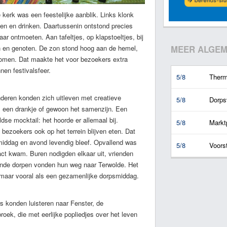
kerk was een feestelijke aanblik. Links klonk
ten en drinken. Daartussenin ontstond precies
r ontmoeten. Aan tafeltjes, op klapstoeltjes, bij
en en genoten. De zon stond hoog aan de hemel,
MEER ALGEM
bomen. Dat maakte het voor bezoekers extra
en festivalsfeer.
5/8
Therm
nderen konden zich uitleven met creatieve
5/8
Dorps
k, een drankje of gewoon het samenzijn. Een
oldse mocktail: het hoorde er allemaal bij.
5/8
Marktp
 bezoekers ook op het terrein blijven eten. Dat
 middag en avond levendig bleef. Opvallend was
5/8
Voors
act kwam. Buren nodigden elkaar uit, vrienden
gende dorpen vonden hun weg naar Terwolde. Het
, maar vooral als een gezamenlijke dorpsmiddag.
s konden luisteren naar Fenster, de
broek, die met eerlijke popliedjes over het leven