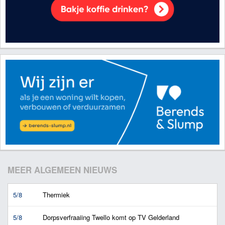
MEER ALGEMEEN NIEUWS
5/8
Thermiek
5/8
Dorpsverfraaiing Twello komt op TV Gelderland