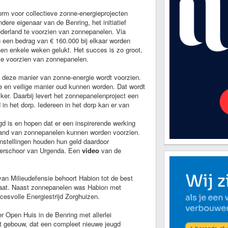
m voor collectieve zonne-energieprojecten
ere eigenaar van de Benring, het initiatief
derland te voorzien van zonnepanelen. Via
 een bedrag van € 160.000 bij elkaar worden
nen enkele weken gelukt. Het succes is zo groot,
te voorzien van zonnepanelen.
p deze manier van zonne-energie wordt voorzien.
e en veilige manier oud kunnen worden. Dat wordt
ker. Daarbij levert het zonnepanelenproject een
in het dorp. Iedereen in het dorp kan er van
agd is en hopen dat er een inspirerende werking
land van zonnepanelen kunnen worden voorzien.
Instellingen houden hun geld daardoor
r Verschoor van Urgenda. Een
video
van de
an Milieudefensie behoort Habion tot de best
gaat. Naast zonnepanelen was Habion met
esvolle Energiestrijd Zorghuizen.
r Open Huis in de Benring met allerlei
het gebouw, dat een compleet nieuwe jeugd