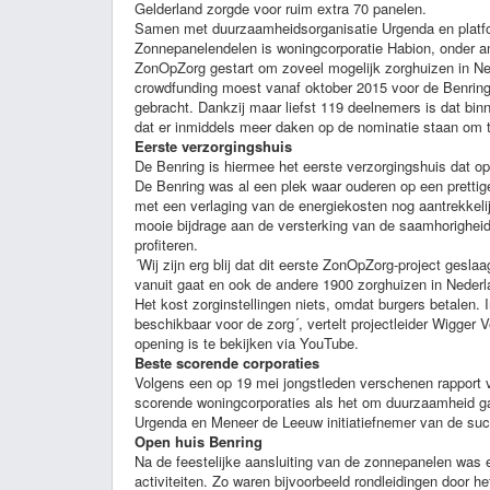
Gelderland zorgde voor ruim extra 70 panelen.
Samen met duurzaamheidsorganisatie Urgenda en platfor
Zonnepanelendelen is woningcorporatie Habion, onder and
ZonOpZorg gestart om zoveel mogelijk zorghuizen in Ne
crowdfunding moest vanaf oktober 2015 voor de Benring
gebracht. Dankzij maar liefst 119 deelnemers is dat bin
dat er inmiddels meer daken op de nominatie staan om 
Eerste verzorgingshuis
De Benring is hiermee het eerste verzorgingshuis dat o
De Benring was al een plek waar ouderen op een prettig
met een verlaging van de energiekosten nog aantrekkelij
mooie bijdrage aan de versterking van de saamhorigheid 
profiteren.
´Wij zijn erg blij dat dit eerste ZonOpZorg-project gesla
vanuit gaat en ook de andere 1900 zorghuizen in Neder
Het kost zorginstellingen niets, omdat burgers betalen. 
beschikbaar voor de zorg´, vertelt projectleider Wigge
opening is te bekijken via YouTube.
Beste scorende corporaties
Volgens een op 19 mei jongstleden verschenen rapport v
scorende woningcorporaties als het om duurzaamheid 
Urgenda en Meneer de Leeuw initiatiefnemer van de succ
Open huis Benring
Na de feestelijke aansluiting van de zonnepanelen was e
activiteiten. Zo waren bijvoorbeeld rondleidingen door 