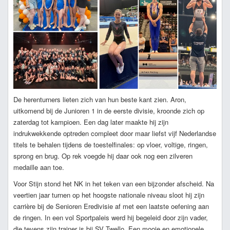
De herenturners lieten zich van hun beste kant zien. Aron,
uitkomend bij de Junioren 1 in de eerste divisie, kroonde zich op
zaterdag tot kampioen. Een dag later maakte hij zijn
indrukwekkende optreden compleet door maar liefst vijf Nederlandse
titels te behalen tijdens de toestelfinales: op vloer, voltige, ringen,
sprong en brug. Op rek voegde hij daar ook nog een zilveren
medaille aan toe.
Voor Stijn stond het NK in het teken van een bijzonder afscheid. Na
veertien jaar turnen op het hoogste nationale niveau sloot hij zijn
carrière bij de Senioren Eredivisie af met een laatste oefening aan
de ringen. In een vol Sportpaleis werd hij begeleid door zijn vader,
die tevens zijn trainer is bij SV Twello. Een mooie en emotionele