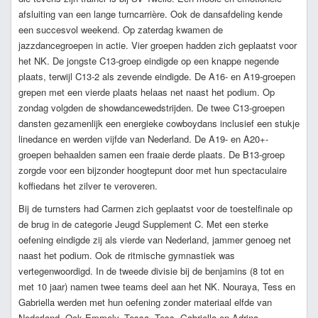
afsluiting van een lange turncarrière. Ook de dansafdeling kende
een succesvol weekend. Op zaterdag kwamen de
jazzdancegroepen in actie. Vier groepen hadden zich geplaatst voor
het NK. De jongste C13-groep eindigde op een knappe negende
plaats, terwijl C13-2 als zevende eindigde. De A16- en A19-groepen
grepen met een vierde plaats helaas net naast het podium. Op
zondag volgden de showdancewedstrijden. De twee C13-groepen
dansten gezamenlijk een energieke cowboydans inclusief een stukje
linedance en werden vijfde van Nederland. De A19- en A20+-
groepen behaalden samen een fraaie derde plaats. De B13-groep
zorgde voor een bijzonder hoogtepunt door met hun spectaculaire
koffiedans het zilver te veroveren.
Bij de turnsters had Carmen zich geplaatst voor de toestelfinale op
de brug in de categorie Jeugd Supplement C. Met een sterke
oefening eindigde zij als vierde van Nederland, jammer genoeg net
naast het podium. Ook de ritmische gymnastiek was
vertegenwoordigd. In de tweede divisie bij de benjamins (8 tot en
met 10 jaar) namen twee teams deel aan het NK. Nouraya, Tess en
Gabriella werden met hun oefening zonder materiaal elfde van
Nederland. Ook Emmely, Tessa, Tess, Gabriella en Adrina