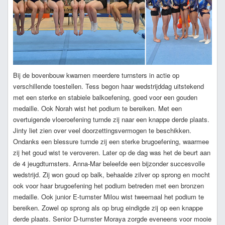
Bij de bovenbouw kwamen meerdere turnsters in actie op
verschillende toestellen. Tess begon haar wedstrijddag uitstekend
met een sterke en stabiele balkoefening, goed voor een gouden
medaille. Ook Norah wist het podium te bereiken. Met een
overtuigende vloeroefening turnde zij naar een knappe derde plaats.
Jinty liet zien over veel doorzettingsvermogen te beschikken.
Ondanks een blessure turnde zij een sterke brugoefening, waarmee
zij het goud wist te veroveren. Later op de dag was het de beurt aan
de 4 jeugdturnsters. Anna-Mar beleefde een bijzonder succesvolle
wedstrijd. Zij won goud op balk, behaalde zilver op sprong en mocht
ook voor haar brugoefening het podium betreden met een bronzen
medaille. Ook junior E-turnster Milou wist tweemaal het podium te
bereiken. Zowel op sprong als op brug eindigde zij op een knappe
derde plaats. Senior D-turnster Moraya zorgde eveneens voor mooie