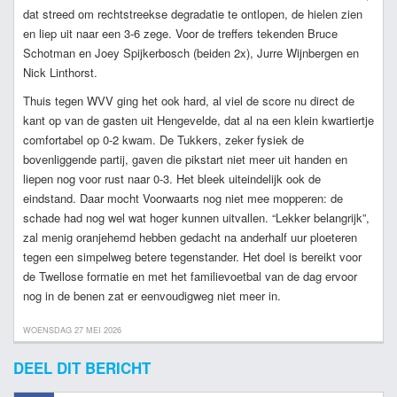
dat streed om rechtstreekse degradatie te ontlopen, de hielen zien
en liep uit naar een 3-6 zege. Voor de treffers tekenden Bruce
Schotman en Joey Spijkerbosch (beiden 2x), Jurre Wijnbergen en
Nick Linthorst.
Thuis tegen WVV ging het ook hard, al viel de score nu direct de
kant op van de gasten uit Hengevelde, dat al na een klein kwartiertje
comfortabel op 0-2 kwam. De Tukkers, zeker fysiek de
bovenliggende partij, gaven die pikstart niet meer uit handen en
liepen nog voor rust naar 0-3. Het bleek uiteindelijk ook de
eindstand. Daar mocht Voorwaarts nog niet mee mopperen: de
schade had nog wel wat hoger kunnen uitvallen. “Lekker belangrijk”,
zal menig oranjehemd hebben gedacht na anderhalf uur ploeteren
tegen een simpelweg betere tegenstander. Het doel is bereikt voor
de Twellose formatie en met het familievoetbal van de dag ervoor
nog in de benen zat er eenvoudigweg niet meer in.
WOENSDAG 27 MEI 2026
DEEL DIT BERICHT