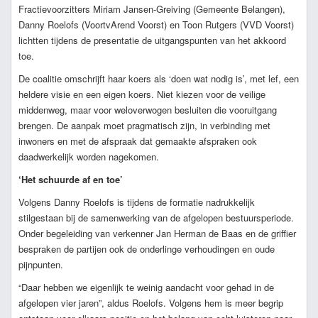
Fractievoorzitters Miriam Jansen-Greiving (Gemeente Belangen),
Danny Roelofs (VoortvArend Voorst) en Toon Rutgers (VVD Voorst)
lichtten tijdens de presentatie de uitgangspunten van het akkoord
toe.
De coalitie omschrijft haar koers als ‘doen wat nodig is’, met lef, een
heldere visie en een eigen koers. Niet kiezen voor de veilige
middenweg, maar voor weloverwogen besluiten die vooruitgang
brengen. De aanpak moet pragmatisch zijn, in verbinding met
inwoners en met de afspraak dat gemaakte afspraken ook
daadwerkelijk worden nagekomen.
‘Het schuurde af en toe’
Volgens Danny Roelofs is tijdens de formatie nadrukkelijk
stilgestaan bij de samenwerking van de afgelopen bestuursperiode.
Onder begeleiding van verkenner Jan Herman de Baas en de griffier
bespraken de partijen ook de onderlinge verhoudingen en oude
pijnpunten.
“Daar hebben we eigenlijk te weinig aandacht voor gehad in de
afgelopen vier jaren”, aldus Roelofs. Volgens hem is meer begrip