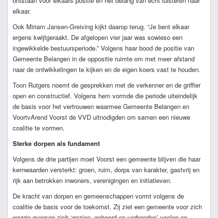
ontstaan voor elkaars positie en het belang van echt luisteren naar
elkaar.
Ook Miriam Jansen-Greiving kijkt daarop terug. “Je bent elkaar
ergens kwijtgeraakt. De afgelopen vier jaar was sowieso een
ingewikkelde bestuursperiode.” Volgens haar bood de positie van
Gemeente Belangen in de oppositie ruimte om met meer afstand
naar de ontwikkelingen te kijken en de eigen koers vast te houden.
Toon Rutgers noemt de gesprekken met de verkenner en de griffier
open en constructief. Volgens hem vormde die periode uiteindelijk
de basis voor het vertrouwen waarmee Gemeente Belangen en
VoortvArend Voorst de VVD uitnodigden om samen een nieuwe
coalitie te vormen.
Sterke dorpen als fundament
Volgens de drie partijen moet Voorst een gemeente blijven die haar
kernwaarden versterkt: groen, ruim, dorps van karakter, gastvrij en
rijk aan betrokken inwoners, verenigingen en initiatieven.
De kracht van dorpen en gemeenschappen vormt volgens de
coalitie de basis voor de toekomst. Zij ziet een gemeente voor zich
waarin mensen zich ‘gezien, gehoord en verbonden’ voelen en