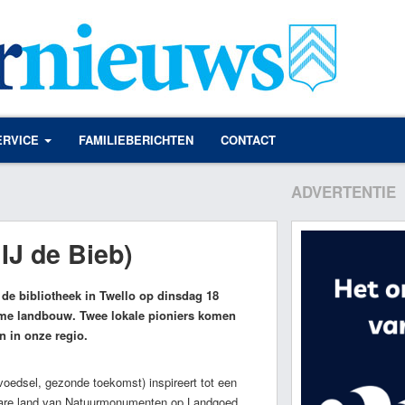
ERVICE
FAMILIEBERICHTEN
CONTACT
ADVERTENTIE
IJ de Bieb)
de bibliotheek in Twello op dinsdag 18
ame landbouw. Twee lokale pioniers komen
n in onze regio.
edsel, gezonde toekomst) inspireert tot een
ectare land van Natuurmonumenten op Landgoed