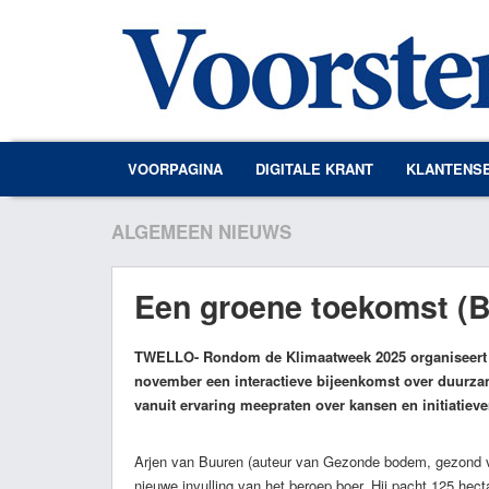
VOORPAGINA
DIGITALE KRANT
KLANTENS
ALGEMEEN NIEUWS
Een groene toekomst (B
TWELLO
- Rondom de Klimaatweek 2025 organiseert 
november een interactieve bijeenkomst over duurz
vanuit ervaring meepraten over kansen en initiatieve
Arjen van Buuren (auteur van Gezonde bodem, gezond vo
nieuwe invulling van het beroep boer. Hij pacht 125 h