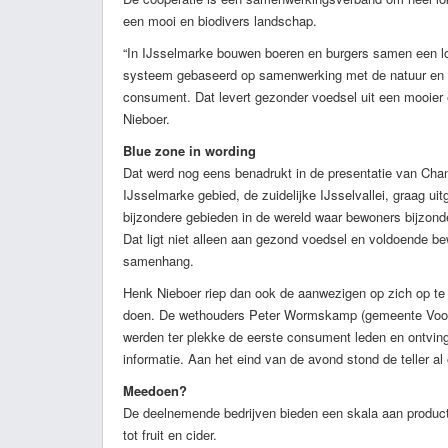
een mooi en biodivers landschap.
“In IJsselmarke bouwen boeren en burgers samen een l
systeem gebaseerd op samenwerking met de natuur en e
consument. Dat levert gezonder voedsel uit een mooier 
Nieboer.
Blue zone in wording
Dat werd nog eens benadrukt in de presentatie van Chan
IJsselmarke gebied, de zuidelijke IJsselvallei, graag ui
bijzondere gebieden in de wereld waar bewoners bijzonde
Dat ligt niet alleen aan gezond voedsel en voldoende b
samenhang.
Henk Nieboer riep dan ook de aanwezigen op zich op te 
doen. De wethouders Peter Wormskamp (gemeente Voor
werden ter plekke de eerste consument leden en ontvin
informatie. Aan het eind van de avond stond de teller al
Meedoen?
De deelnemende bedrijven bieden een skala aan product
tot fruit en cider.