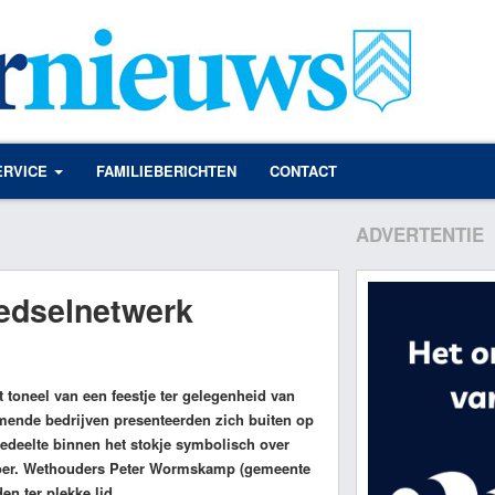
ERVICE
FAMILIEBERICHTEN
CONTACT
ADVERTENTIE
oedselnetwerk
t toneel van een feestje ter gelegenheid van
mende bedrijven presenteerden zich buiten op
gedeelte binnen het stokje symbolisch over
eboer. Wethouders Peter Wormskamp (gemeente
n ter plekke lid.