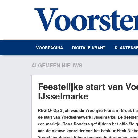
VOORPAGINA
DIGITALE KRANT
KLANTENS
ALGEMEEN NIEUWS
Feestelijke start van V
IJsselmarke
REGIO
- Op 3 juli was de Vroolijke Frans in Broek he
de start van Voedselnetwerk IJsselmarke. De deelne
een marktje. Roos Donders gaf tijdens het officiële 
aan de nieuwe voorzitter van het bestuur Henk Ni
Voorst) en Pouwel Inberg (gemeente Brummen) werde