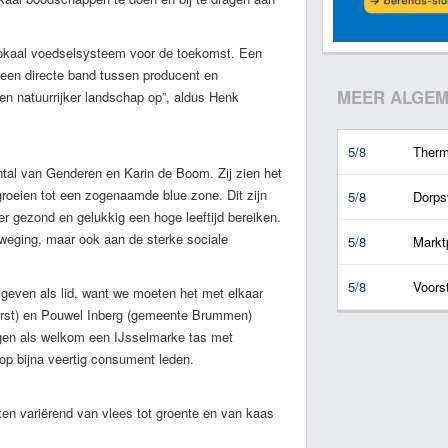
okaal voedselsysteem voor de toekomst. Een
en directe band tussen producent en
MEER ALGEM
en natuurrijker landschap op”, aldus Henk
5/8
Therm
tal van Genderen en Karin de Boom. Zij zien het
tgroeien tot een zogenaamde blue zone. Dit zijn
5/8
Dorps
r gezond en gelukkig een hoge leeftijd bereiken.
eweging, maar ook aan de sterke sociale
5/8
Marktp
5/8
Voors
geven als lid, want we moeten het met elkaar
st) en Pouwel Inberg (gemeente Brummen)
gen als welkom een IJsselmarke tas met
 op bijna veertig consument leden.
en variërend van vlees tot groente en van kaas