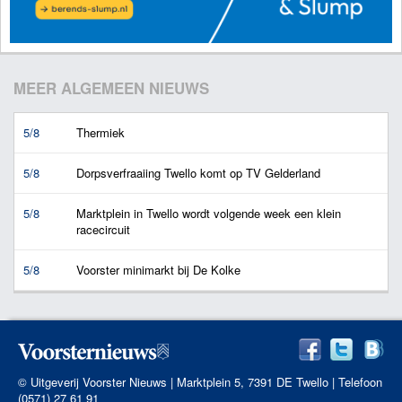
MEER ALGEMEEN NIEUWS
5/8
Thermiek
5/8
Dorpsverfraaiing Twello komt op TV Gelderland
5/8
Marktplein in Twello wordt volgende week een klein
racecircuit
5/8
Voorster minimarkt bij De Kolke
© Uitgeverij Voorster Nieuws | Marktplein 5, 7391 DE Twello | Telefoon
(0571) 27 61 91