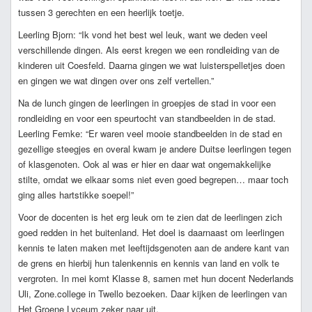
tussen 3 gerechten en een heerlijk toetje.
Leerling Bjorn: “Ik vond het best wel leuk, want we deden veel
verschillende dingen. Als eerst kregen we een rondleiding van de
kinderen uit Coesfeld. Daarna gingen we wat luisterspelletjes doen
en gingen we wat dingen over ons zelf vertellen.”
Na de lunch gingen de leerlingen in groepjes de stad in voor een
rondleiding en voor een speurtocht van standbeelden in de stad.
Leerling Femke: “Er waren veel mooie standbeelden in de stad en
gezellige steegjes en overal kwam je andere Duitse leerlingen tegen
of klasgenoten. Ook al was er hier en daar wat ongemakkelijke
stilte, omdat we elkaar soms niet even goed begrepen… maar toch
ging alles hartstikke soepel!”
Voor de docenten is het erg leuk om te zien dat de leerlingen zich
goed redden in het buitenland. Het doel is daarnaast om leerlingen
kennis te laten maken met leeftijdsgenoten aan de andere kant van
de grens en hierbij hun talenkennis en kennis van land en volk te
vergroten. In mei komt Klasse 8, samen met hun docent Nederlands
Uli, Zone.college in Twello bezoeken. Daar kijken de leerlingen van
Het Groene Lyceum zeker naar uit.