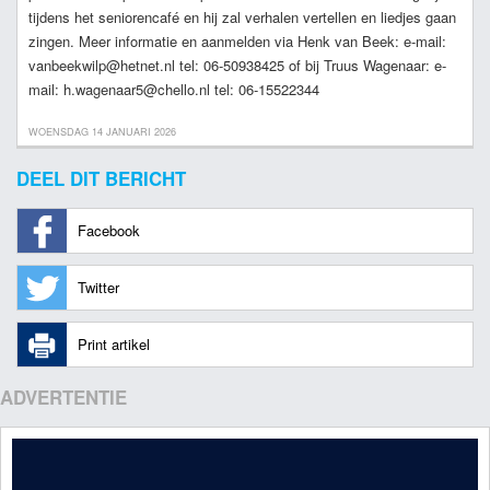
tijdens het seniorencafé en hij zal verhalen vertellen en liedjes gaan
zingen. Meer informatie en aanmelden via Henk van Beek: e-mail:
vanbeekwilp@hetnet.nl tel: 06-50938425 of bij Truus Wagenaar: e-
mail: h.wagenaar5@chello.nl tel: 06-15522344
WOENSDAG 14 JANUARI 2026
DEEL DIT BERICHT
Facebook
Twitter
Print artikel
ADVERTENTIE