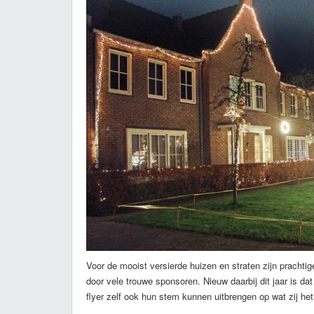
Voor de mooist versierde huizen en straten zijn prachti
door vele trouwe sponsoren. Nieuw daarbij dit jaar is da
flyer zelf ook hun stem kunnen uitbrengen op wat zij het