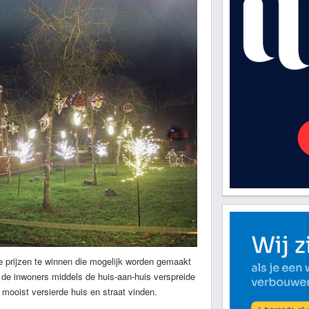
ge prijzen te winnen die mogelijk worden gemaakt
t de inwoners middels de huis-aan-huis verspreide
 mooist versierde huis en straat vinden.