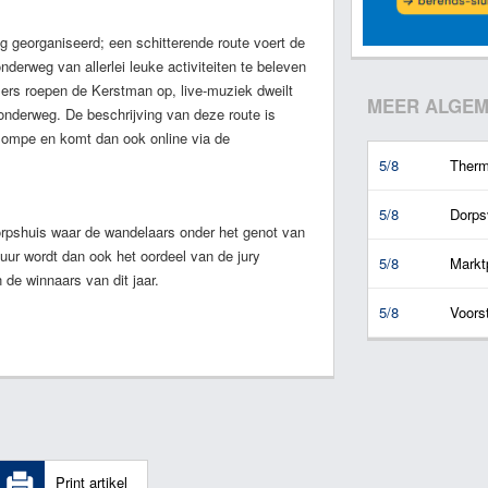
 georganiseerd; een schitterende route voert de
nderweg van allerlei leuke activiteiten te beleven
azers roepen de Kerstman op, live-muziek dweilt
MEER ALGEM
n onderweg. De beschrijving van deze route is
 Pompe en komt dan ook online via de
5/8
Therm
5/8
Dorps
dorpshuis waar de wandelaars onder het genot van
ur wordt dan ook het oordeel van de jury
5/8
Marktp
n de winnaars van dit jaar.
5/8
Voors
Print artikel