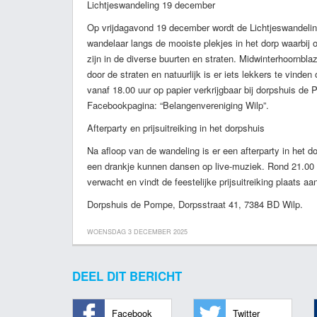
Lichtjeswandeling 19 december
Op vrijdagavond 19 december wordt de Lichtjeswandeling
wandelaar langs de mooiste plekjes in het dorp waarbij o
zijn in de diverse buurten en straten. Midwinterhoornbl
door de straten en natuurlijk is er iets lekkers te vinde
vanaf 18.00 uur op papier verkrijgbaar bij dorpshuis de
Facebookpagina: “Belangenvereniging Wilp”.
Afterparty en prijsuitreiking in het dorpshuis
Na afloop van de wandeling is er een afterparty in het 
een drankje kunnen dansen op live-muziek. Rond 21.00 u
verwacht en vindt de feestelijke prijsuitreiking plaats aa
Dorpshuis de Pompe, Dorpsstraat 41, 7384 BD Wilp.
WOENSDAG 3 DECEMBER 2025
DEEL DIT BERICHT
Facebook
Twitter