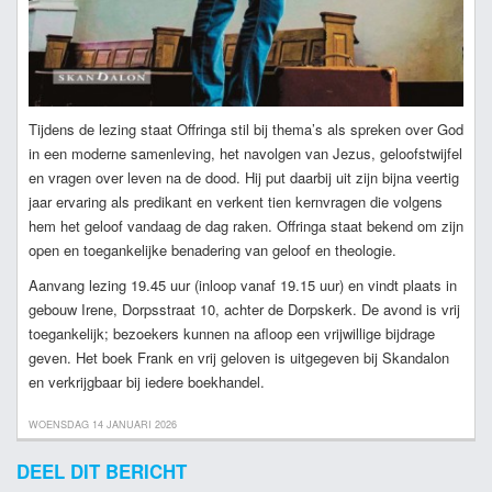
Tijdens de lezing staat Offringa stil bij thema’s als spreken over God
in een moderne samenleving, het navolgen van Jezus, geloofstwijfel
en vragen over leven na de dood. Hij put daarbij uit zijn bijna veertig
jaar ervaring als predikant en verkent tien kernvragen die volgens
hem het geloof vandaag de dag raken. Offringa staat bekend om zijn
open en toegankelijke benadering van geloof en theologie.
Aanvang lezing 19.45 uur (inloop vanaf 19.15 uur) en vindt plaats in
gebouw Irene, Dorpsstraat 10, achter de Dorpskerk. De avond is vrij
toegankelijk; bezoekers kunnen na afloop een vrijwillige bijdrage
geven. Het boek Frank en vrij geloven is uitgegeven bij Skandalon
en verkrijgbaar bij iedere boekhandel.
WOENSDAG 14 JANUARI 2026
DEEL DIT BERICHT