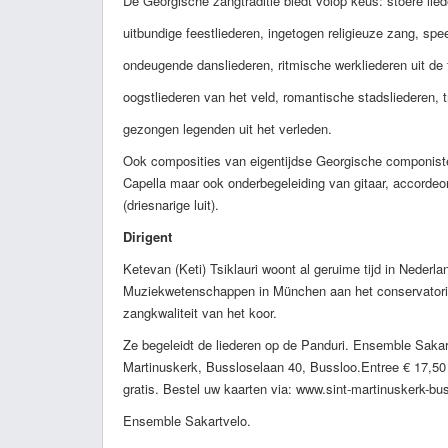
De Georgische zangtraditie biedt volop keus: stoere lied
uitbundige feestliederen, ingetogen religieuze zang, spe
ondeugende dansliederen, ritmische werkliederen uit de 
oogstliederen van het veld, romantische stadsliederen, t
gezongen legenden uit het verleden.
Ook composities van eigentijdse Georgische componisten
Capella maar ook onderbegeleiding van gitaar, accordeo
(driesnarige luit).
Dirigent
Ketevan (Keti) Tsiklauri woont al geruime tijd in Nederlan
Muziekwetenschappen in München aan het conservatorium
zangkwaliteit van het koor.
Ze begeleidt de liederen op de Panduri. Ensemble Sakar
Martinuskerk, Bussloselaan 40, Bussloo.Entree € 17,50 | KB
gratis. Bestel uw kaarten via: www.sint-martinuskerk-bus
Ensemble Sakartvelo.