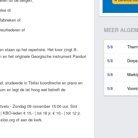
eren uit de bergen,
else of
fabrieken of
MEER ALGEM
reurliederen of
5/8
Therm
 staan op het repertoire. Het koor zingt A-
n en het originele Georgische instrument Panduri
5/8
Dorps
5/8
Marktp
d, studeerde in Tbilisi koordirectie en piano en
5/8
Voors
 en legt de lat hoog wat betreft de
tvelo - Zondag 09 november 15:00 uur, Sint
O-leden € 15,- | tot 18 jr. € 10,- | tot 12 jr.
sloo.org of aan de kerk.