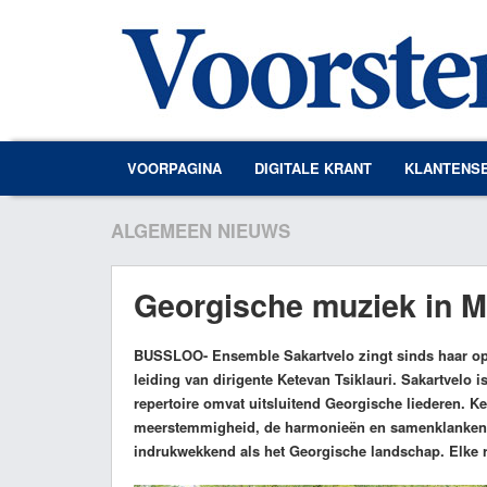
VOORPAGINA
DIGITALE KRANT
KLANTENS
ALGEMEEN NIEUWS
Georgische muziek in M
BUSSLOO
- Ensemble Sakartvelo zingt sinds haar op
leiding van dirigente Ketevan Tsiklauri. Sakartvelo 
repertoire omvat uitsluitend Georgische liederen. K
meerstemmigheid, de harmonieën en samenklanken. D
indrukwekkend als het Georgische landschap. Elke reg