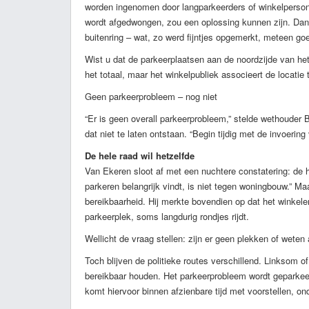
worden ingenomen door langparkeerders of winkelperso
wordt afgedwongen, zou een oplossing kunnen zijn. Dan
buitenring – wat, zo werd fijntjes opgemerkt, meteen go
Wist u dat de parkeerplaatsen aan de noordzijde van he
het totaal, maar het winkelpubliek associeert de locatie
Geen parkeerprobleem – nog niet
“Er is geen overall parkeerprobleem,” stelde wethoude
dat niet te laten ontstaan. “Begin tijdig met de invoerin
De hele raad wil hetzelfde
Van Ekeren sloot af met een nuchtere constatering: de h
parkeren belangrijk vindt, is niet tegen woningbouw.” M
bereikbaarheid. Hij merkte bovendien op dat het winkel
parkeerplek, soms langdurig rondjes rijdt.
Wellicht de vraag stellen: zijn er geen plekken of weten
Toch blijven de politieke routes verschillend. Linksom o
bereikbaar houden. Het parkeerprobleem wordt geparkeerd
komt hiervoor binnen afzienbare tijd met voorstellen, on