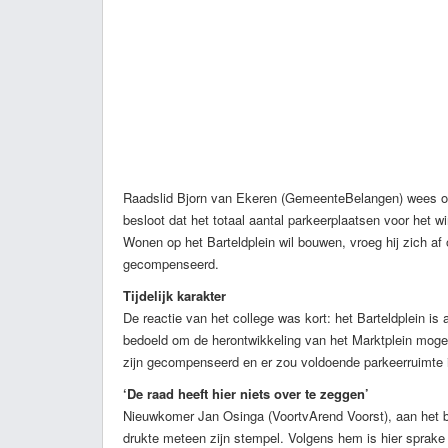
Raadslid Bjorn van Ekeren (GemeenteBelangen) wees op
besloot dat het totaal aantal parkeerplaatsen voor het wi
Wonen op het Barteldplein wil bouwen, vroeg hij zich af
gecompenseerd.
Tijdelijk karakter
De reactie van het college was kort: het Barteldplein is a
bedoeld om de herontwikkeling van het Marktplein moge
zijn gecompenseerd en er zou voldoende parkeerruimte i
‘De raad heeft hier niets over te zeggen’
Nieuwkomer Jan Osinga (VoortvArend Voorst), aan het be
drukte meteen zijn stempel. Volgens hem is hier sprake va