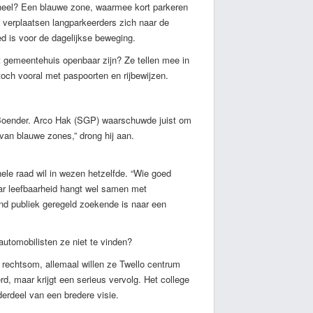
neel? Een blauwe zone, waarmee kort parkeren
 verplaatsen langparkeerders zich naar de
ed is voor de dagelijkse beweging.
t gemeentehuis openbaar zijn? Ze tellen mee in
 toch vooral met paspoorten en rijbewijzen.
r Boender. Arco Hak (SGP) waarschuwde juist om
g van blauwe zones,” drong hij aan.
ele raad wil in wezen hetzelfde. “Wie goed
aar leefbaarheid hangt wel samen met
end publiek geregeld zoekende is naar een
 automobilisten ze niet te vinden?
f rechtsom, allemaal willen ze Twello centrum
, maar krijgt een serieus vervolg. Het college
derdeel van een bredere visie.