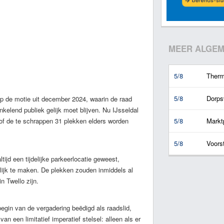
MEER ALGEM
5/8
Therm
5/8
Dorps
 de motie uit december 2024, waarin de raad
nkelend publiek gelijk moet blijven. Nu IJsseldal
 of de te schrappen 31 plekken elders worden
5/8
Marktp
5/8
Voors
ltijd een tijdelijke parkeerlocatie geweest,
lijk te maken. De plekken zouden inmiddels al
n Twello zijn.
gin van de vergadering beëdigd als raadslid,
n een limitatief imperatief stelsel: alleen als er