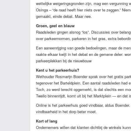
wettelijke weigeringsgronden zijn, mag een vergunning 
Osinga – “de raad heeft hier niets over te zeggen.” Ni
gemaakt, einde debat. Maar nee.
Groen, geel en blauw
Raadsleden gingen alsnog “los”. Discussies over bela
over parkeernormen, parkeren in het gras, extra bebordi
Een aaneenrijging van goede bedoelingen, maar de meni
raakte elkaar kwijt in het debat en de gemene deler: wo
parkeerplekken bij de nieuwbouw
Kent u het parkeerhuis?
Wethouder Rosmarijn Boender sprak over het gratis park
tegenover het Barteldplein. Een aantal raadsleden had e
Toch, zo werd terecht opgemerkt, is dat slechts een m
Twello binnenrijdt, komt uit bij het Marktplein — en dat i
Online is het parkeerhuis goed vindbaar, aldus Boender.
vindbaarheid in het dorp beter moet.
Kort of lang
Ondernemers willen dat klanten dichtbij de winkels kunn