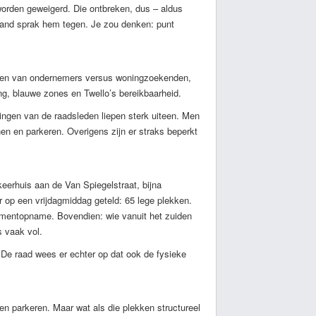
worden geweigerd. Die ontbreken, dus – aldus
emand sprak hem tegen. Je zou denken: punt
ngen van ondernemers versus woningzoekenden,
ng, blauwe zones en Twello’s bereikbaarheid.
ngen van de raadsleden liepen sterk uiteen. Men
nen en parkeren. Overigens zijn er straks beperkt
eerhuis aan de Van Spiegelstraat, bijna
r op een vrijdagmiddag geteld: 65 lege plekken.
omentopname. Bovendien: wie vanuit het zuiden
s vaak vol.
 De raad wees er echter op dat ook de fysieke
en parkeren. Maar wat als die plekken structureel