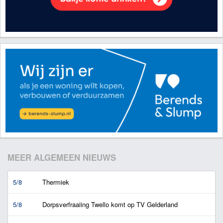
MEER ALGEMEEN NIEUWS
5/8
Thermiek
5/8
Dorpsverfraaiing Twello komt op TV Gelderland