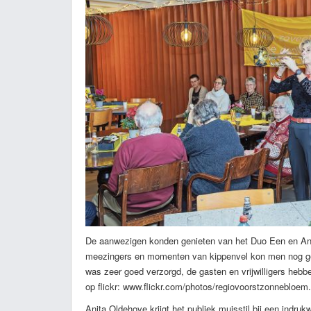
De aanwezigen konden genieten van het Duo Een en Ande
meezingers en momenten van kippenvel kon men nog gen
was zeer goed verzorgd, de gasten en vrijwilligers hebb
op flickr: www.flickr.com/photos/regiovoorstzonnebloem.
Anita Oldehove krijgt het publiek muisstil bij een indruk