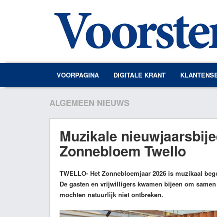
VOORPAGINA
DIGITALE KRANT
KLANTENS
ALGEMEEN NIEUWS
Muzikale nieuwjaarsbij
Zonnebloem Twello
TWELLO
- Het Zonnebloemjaar 2026 is muzikaal be
De gasten en vrijwilligers kwamen bijeen om samen 
mochten natuurlijk niet ontbreken.