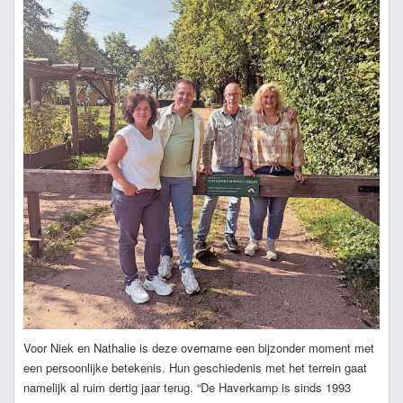
Voor Niek en Nathalie is deze overname een bijzonder moment met
een persoonlijke betekenis. Hun geschiedenis met het terrein gaat
namelijk al ruim dertig jaar terug. “De Haverkamp is sinds 1993