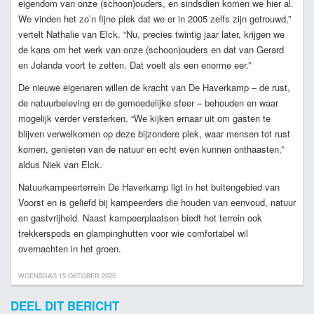
eigendom van onze (schoon)ouders, en sindsdien komen we hier al.
We vinden het zo’n fijne plek dat we er in 2005 zelfs zijn getrouwd,”
vertelt Nathalie van Elck. “Nu, precies twintig jaar later, krijgen we
de kans om het werk van onze (schoon)ouders en dat van Gerard
en Jolanda voort te zetten. Dat voelt als een enorme eer.”
De nieuwe eigenaren willen de kracht van De Haverkamp – de rust,
de natuurbeleving en de gemoedelijke sfeer – behouden en waar
mogelijk verder versterken. “We kijken ernaar uit om gasten te
blijven verwelkomen op deze bijzondere plek, waar mensen tot rust
komen, genieten van de natuur en echt even kunnen onthaasten,”
aldus Niek van Elck.
Natuurkampeerterrein De Haverkamp ligt in het buitengebied van
Voorst en is geliefd bij kampeerders die houden van eenvoud, natuur
en gastvrijheid. Naast kampeerplaatsen biedt het terrein ook
trekkerspods en glampinghutten voor wie comfortabel wil
overnachten in het groen.
WOENSDAG 15 OKTOBER 2025
DEEL DIT BERICHT