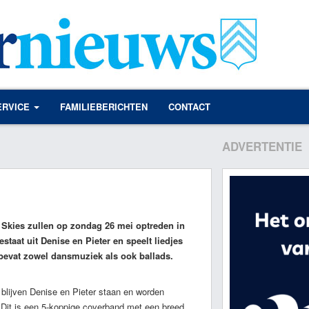
ERVICE
FAMILIEBERICHTEN
CONTACT
ADVERTENTIE
l
 Skies zullen op zondag 26 mei optreden in
taat uit Denise en Pieter en speelt liedjes
 bevat zowel dansmuziek als ook ballads.
 blijven Denise en Pieter staan en worden
Dit is een 5-koppige coverband met een breed,