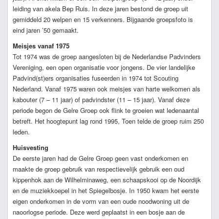
leiding van akela Bep Ruis. In deze jaren bestond de groep uit
gemiddeld 20 welpen en 15 verkenners. Bijgaande groepsfoto is
eind jaren ’50 gemaakt.
Meisjes vanaf 1975
Tot 1974 was de groep aangesloten bij de Nederlandse Padvinders
Vereniging, een open organisatie voor jongens. De vier landelijke
Padvind(st)ers organisaties fuseerden in 1974 tot Scouting
Nederland. Vanaf 1975 waren ook meisjes van harte welkomen als
kabouter (7 – 11 jaar) of padvindster (11 – 15 jaar). Vanaf deze
periode begon de Gelre Groep ook flink te groeien wat ledenaantal
betreft. Het hoogtepunt lag rond 1995, Toen telde de groep ruim 250
leden.
Huisvesting
De eerste jaren had de Gelre Groep geen vast onderkomen en
maakte de groep gebruik van respectievelijk gebruik een oud
kippenhok aan de Wilhelminaweg, een schaapskooi op de Noordijk
en de muziekkoepel in het Spiegelbosje. In 1950 kwam het eerste
eigen onderkomen in de vorm van een oude noodwoning uit de
naoorlogse periode. Deze werd geplaatst in een bosje aan de