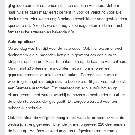
ging iedereen met een brede glimlach de baan verlaten. Niet om
naar huis te gaan maar eerst de tent in voor de verloting voor alle
deelnemers. Hier waren nog 3 helmen beschikbaar voor gesteld door
sponsoren. ’s Avonds werd er nog volop nagenoten in de tent met
fantastische artiesten en bekende dj’s.
Auto op elkaar
Op zondag was het tijd voor de autorodeo. Ook hier waren er veel
deelnemers die al maanden bezig zijn geweest om een auto te
strippen, spuiten en rijklaar te maken om op de baan te verschijnen.
Maar liefst 215 deelnemers durfden het aan om er weer een
gigantisch mooi spektakel van te maken. De organisatie was er
weer in geslaagd iets origineels te bedenken. Dit jaar voor het eerst
een Siamese autorodeo. Dat betekent dat er 2 auto’s boven op
elkaar gemonteerd waren, waarbij de bovenste bestuurder stuurt en
de onderste bestuurder gas geeft. Dit zorgde uiteraard voor een
behoorlijk spektakel.
Ook hier staat de veiligheid hoog in het vaandel en werd er voor de
wedstrijd streng gekeurd. Uiteindelijk met ongeveer 220 deelnemers
de baan op. Het feestje werd in de tent afgesloten met niemand