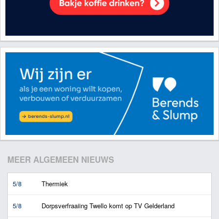
MEER ALGEMEEN NIEUWS
5/8
Thermiek
5/8
Dorpsverfraaiing Twello komt op TV Gelderland