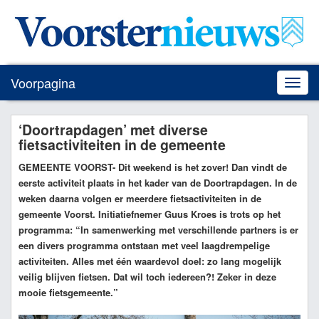
Voorpagina
Toggle
naviga
‘Doortrapdagen’ met diverse
fietsactiviteiten in de gemeente
GEMEENTE VOORST
- Dit weekend is het zover! Dan vindt de
eerste activiteit plaats in het kader van de Doortrapdagen. In de
weken daarna volgen er meerdere fietsactiviteiten in de
gemeente Voorst. Initiatiefnemer Guus Kroes is trots op het
programma: “In samenwerking met verschillende partners is er
een divers programma ontstaan met veel laagdrempelige
activiteiten. Alles met één waardevol doel: zo lang mogelijk
veilig blijven fietsen. Dat wil toch iedereen?! Zeker in deze
mooie fietsgemeente.”