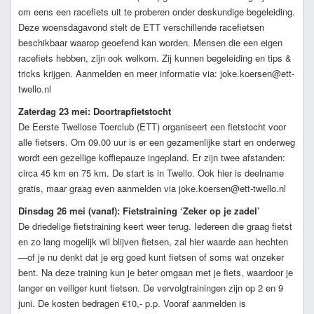
om eens een racefiets uit te proberen onder deskundige begeleiding.
Deze woensdagavond stelt de ETT verschillende racefietsen
beschikbaar waarop geoefend kan worden. Mensen die een eigen
racefiets hebben, zijn ook welkom. Zij kunnen begeleiding en tips &
tricks krijgen. Aanmelden en meer informatie via: joke.koersen@ett-
twello.nl
Zaterdag 23 mei: Doortrapfietstocht
De Eerste Twellose Toerclub (ETT) organiseert een fietstocht voor
alle fietsers. Om 09.00 uur is er een gezamenlijke start en onderweg
wordt een gezellige koffiepauze ingepland. Er zijn twee afstanden:
circa 45 km en 75 km. De start is in Twello. Ook hier is deelname
gratis, maar graag even aanmelden via joke.koersen@ett-twello.nl
Dinsdag 26 mei (vanaf): Fietstraining ‘Zeker op je zadel’
De driedelige fietstraining keert weer terug. Iedereen die graag fietst
en zo lang mogelijk wil blijven fietsen, zal hier waarde aan hechten
—of je nu denkt dat je erg goed kunt fietsen of soms wat onzeker
bent. Na deze training kun je beter omgaan met je fiets, waardoor je
langer en veiliger kunt fietsen. De vervolgtrainingen zijn op 2 en 9
juni. De kosten bedragen €10,- p.p. Vooraf aanmelden is