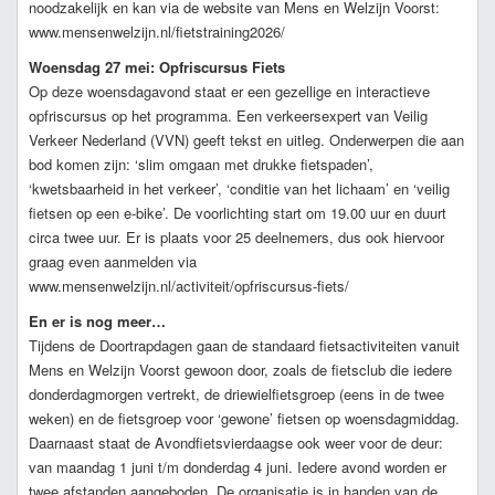
noodzakelijk en kan via de website van Mens en Welzijn Voorst:
www.mensenwelzijn.nl/fietstraining2026/
Woensdag 27 mei: Opfriscursus Fiets
Op deze woensdagavond staat er een gezellige en interactieve
opfriscursus op het programma. Een verkeersexpert van Veilig
Verkeer Nederland (VVN) geeft tekst en uitleg. Onderwerpen die aan
bod komen zijn: ‘slim omgaan met drukke fietspaden’,
‘kwetsbaarheid in het verkeer’, ‘conditie van het lichaam’ en ‘veilig
fietsen op een e-bike’. De voorlichting start om 19.00 uur en duurt
circa twee uur. Er is plaats voor 25 deelnemers, dus ook hiervoor
graag even aanmelden via
www.mensenwelzijn.nl/activiteit/opfriscursus-fiets/
En er is nog meer…
Tijdens de Doortrapdagen gaan de standaard fietsactiviteiten vanuit
Mens en Welzijn Voorst gewoon door, zoals de fietsclub die iedere
donderdagmorgen vertrekt, de driewielfietsgroep (eens in de twee
weken) en de fietsgroep voor ‘gewone’ fietsen op woensdagmiddag.
Daarnaast staat de Avondfietsvierdaagse ook weer voor de deur:
van maandag 1 juni t/m donderdag 4 juni. Iedere avond worden er
twee afstanden aangeboden. De organisatie is in handen van de