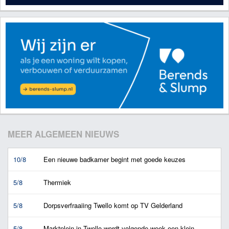
MEER ALGEMEEN NIEUWS
10/8
Een nieuwe badkamer begint met goede keuzes
5/8
Thermiek
5/8
Dorpsverfraaiing Twello komt op TV Gelderland
5/8
Marktplein in Twello wordt volgende week een klein